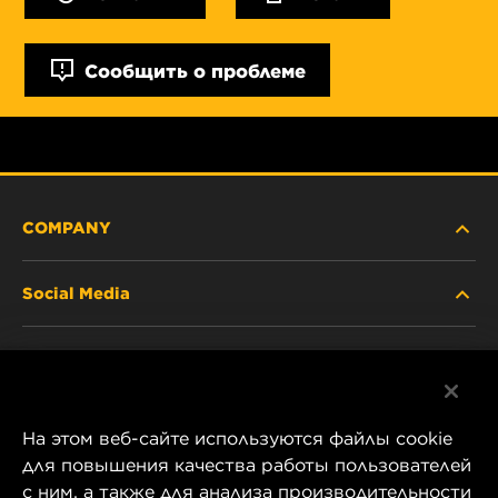
Сообщить о проблеме
COMPANY
Social Media
ABOUT US
Facebook
CONTACT
На этом веб-сайте используются файлы cookie
Instagram
CAREER
для повышения качества работы пользователей
с ним, а также для анализа производительности