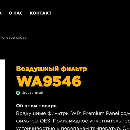
А
О НАС
КОНТАКТ
лючевое слово
Воздушный фильтр
WA9546
Доступный
Об этом товаре
Воздушные фильтры WIX Premium Panel сод
фильтры OES. Полиамидное уплотнительное
устойчивостью к перепадам температур. О