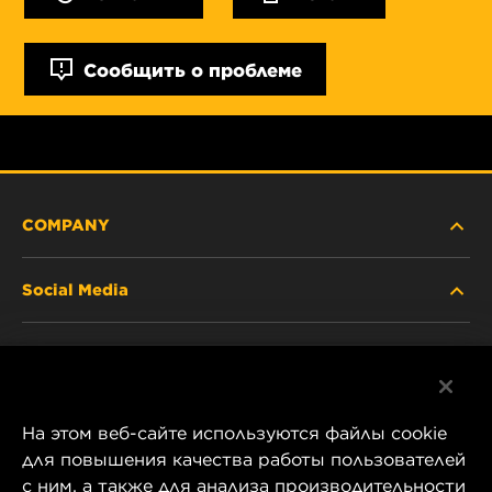
Сообщить о проблеме
COMPANY
Social Media
ABOUT US
Facebook
CONTACT
На этом веб-сайте используются файлы cookie
Instagram
CAREER
для повышения качества работы пользователей
с ним, а также для анализа производительности