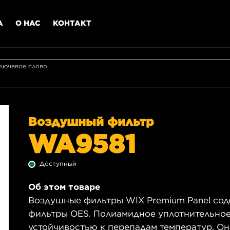
А
О НАС
КОНТАКТ
лючевое слово
Воздушный фильтр
WA9581
Доступный
Об этом товаре
Воздушные фильтры WIX Premium Panel сод
фильтры OES. Полиамидное уплотнительное
устойчивостью к перепадам температур. О