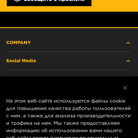
COMPANY
Social Media
ABOUT US
Facebook
CONTACT
На этом веб-сайте используются файлы cookie
Instagram
CAREER
для повышения качества работы пользователей
с ним, а также для анализа производительности
YouTube
и трафика на нем. Мы также предоставляем
COMPANY STORE
информацию об использовании вами нашего
1 Wix Way
веб-сайта своим партнерам по социальным