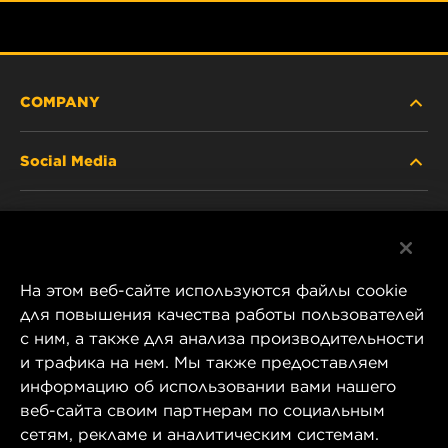
COMPANY
Social Media
ABOUT US
Facebook
CONTACT
На этом веб-сайте используются файлы cookie
Instagram
CAREER
для повышения качества работы пользователей
с ним, а также для анализа производительности
YouTube
и трафика на нем. Мы также предоставляем
COMPANY STORE
информацию об использовании вами нашего
1 Wix Way
веб-сайта своим партнерам по социальным
DATA PRIVACY
P.O. Box 1967
сетям, рекламе и аналитическим системам.