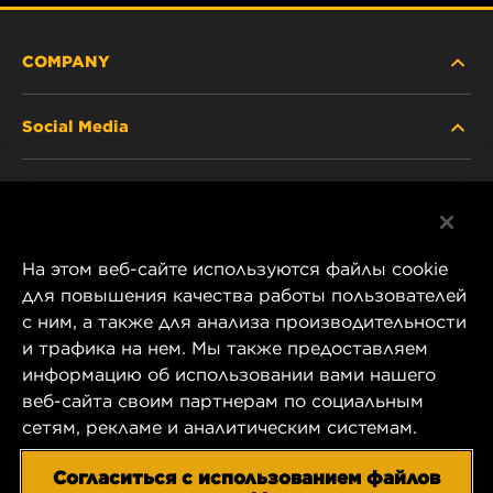
COMPANY
Social Media
ABOUT US
Facebook
CONTACT
На этом веб-сайте используются файлы cookie
Instagram
CAREER
для повышения качества работы пользователей
с ним, а также для анализа производительности
YouTube
и трафика на нем. Мы также предоставляем
COMPANY STORE
информацию об использовании вами нашего
1 Wix Way
веб-сайта своим партнерам по социальным
DATA PRIVACY
P.O. Box 1967
сетям, рекламе и аналитическим системам.
Gastonia, NC 28054
LEGAL NOTICE
Согласиться с использованием файлов
US Product & Customer Service: