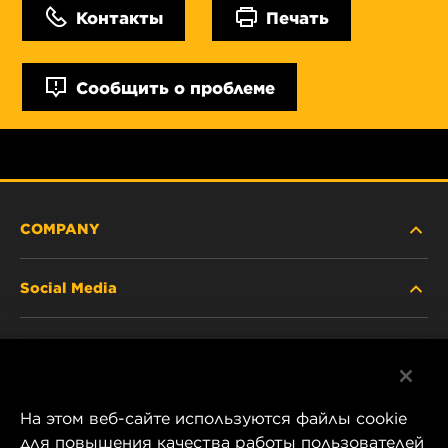
Контакты
Печать
Сообщить о проблеме
COMPANY
Social Media
ABOUT US
Facebook
CONTACT
На этом веб-сайте используются файлы cookie
Instagram
CAREER
для повышения качества работы пользователей