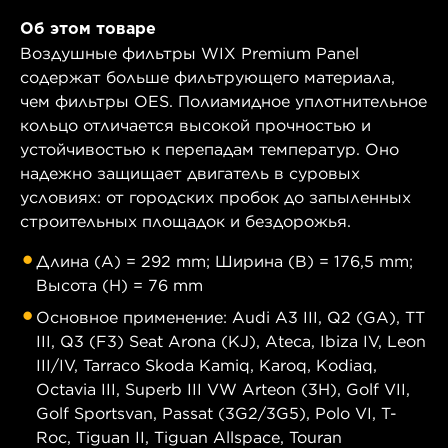
Об этом товаре
Воздушные фильтры WIX Premium Panel
содержат больше фильтрующего материала,
чем фильтры OES. Полиамидное уплотнительное
кольцо отличается высокой прочностью и
устойчивостью к перепадам температур. Оно
надежно защищает двигатель в суровых
условиях: от городских пробок до запыленных
строительных площадок и бездорожья.
Длина (A) = 292 mm; Ширина (B) = 176,5 mm;
Высота (H) = 76 mm
Основное применение: Audi A3 III, Q2 (GA), TT
III, Q3 (F3) Seat Arona (KJ), Ateca, Ibiza IV, Leon
III/IV, Tarraco Skoda Kamiq, Karoq, Kodiaq,
Octavia III, Superb III VW Arteon (3H), Golf VII,
Golf Sportsvan, Passat (3G2/3G5), Polo VI, T-
Roc, Tiguan II, Tiguan Allspace, Touran