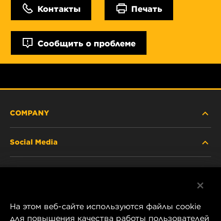
Контакты
Печать
Сообщить о проблеме
COMPANY
Social Media
ABOUT US
Facebook
CONTACT
На этом веб-сайте используются файлы cookie
Instagram
CAREER
для повышения качества работы пользователей