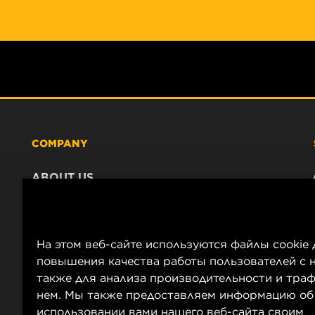
COMPANY
ABOUT US
CONTACT
CAREER
COMPANY STORE
На этом веб-сайте используются файлы cookie 
DATA PRIVACY
повышения качества работы пользователей с н
LEGAL NOTICE
также для анализа производительности и траф
нем. Мы также предоставляем информацию об
IMPRINT
использовании вами нашего веб-сайта своим