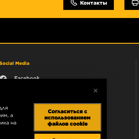
Контакты
Social Media
Facebook
Instagram
YouTube
для
Согласиться с
им, а
использованием
ика на
файлов cookie