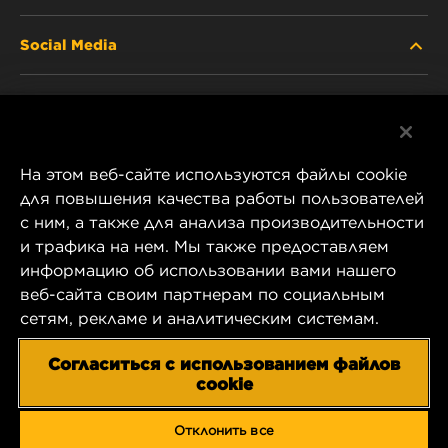
Social Media
ABOUT US
Facebook
CONTACT
На этом веб-сайте используются файлы cookie
Instagram
CAREER
для повышения качества работы пользователей
с ним, а также для анализа производительности
YouTube
и трафика на нем. Мы также предоставляем
COMPANY STORE
информацию об использовании вами нашего
1 Wix Way
веб-сайта своим партнерам по социальным
DATA PRIVACY
P.O. Box 1967
сетям, рекламе и аналитическим системам.
Gastonia, NC 28054
LEGAL NOTICE
Согласиться с использованием файлов
US Product & Customer Service:
cookie
800-949-6698
IMPRINT
Отклонить все