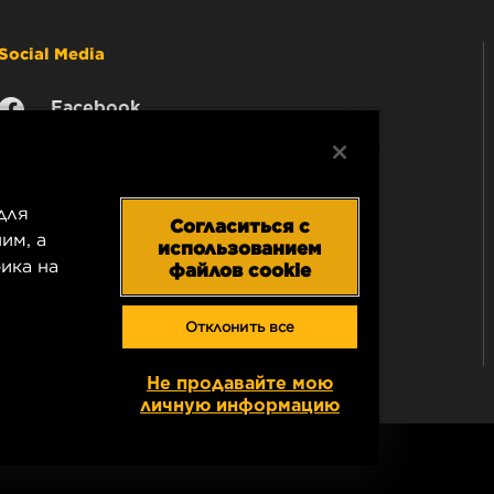
Social Media
Facebook
Instagram
YouTube
для
Согласиться с
им, а
использованием
ика на
файлов cookie
Отклонить все
Не продавайте мою
личную информацию