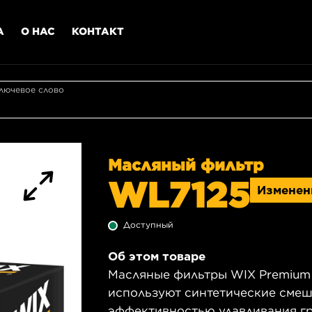
А
О НАС
КОНТАКТ
лючевое слово
Масляный фильтр
WL7125
Изменен
Доступный
Об этом товаре
Масляные фильтры WIX Premium 
используют синтетические сме
эффективностью улавливания гр