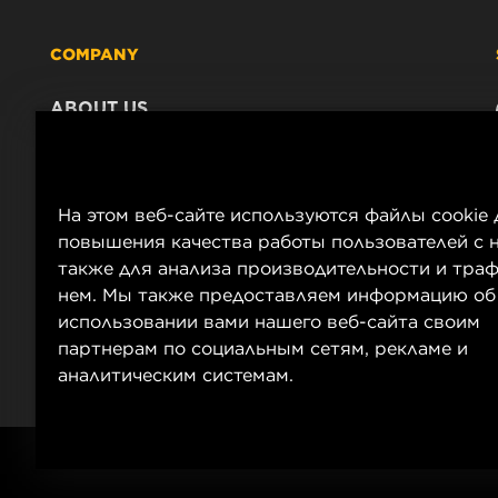
COMPANY
ABOUT US
CONTACT
CAREER
COMPANY STORE
На этом веб-сайте используются файлы cookie 
DATA PRIVACY
повышения качества работы пользователей с н
LEGAL NOTICE
также для анализа производительности и траф
нем. Мы также предоставляем информацию об
IMPRINT
использовании вами нашего веб-сайта своим
партнерам по социальным сетям, рекламе и
аналитическим системам.
Copyright 2025 MANN+HUMMEL. All rights reserved.