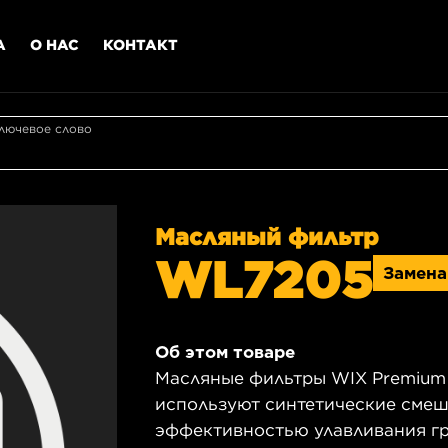
А
О НАС
КОНТАКТ
лючевое слово
Масляный фильтр
WL7205
Замен
Об этом товаре
Масляные фильтры WIX Premium 
используют синтетические сме
эффективностью улавливания гр