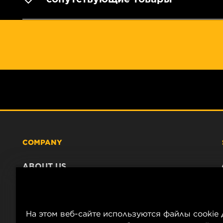
COMPANY
ABOUT US
CONTACT
CAREER
COMPANY STORE
На этом веб-сайте используются файлы cookie 
DATA PRIVACY