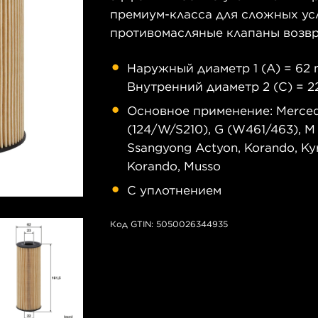
премиум-класса для сложных у
противомасляные клапаны возвра
Наружный диаметр 1 (A) = 62 
Внутренний диаметр 2 (C) = 22
Основное применение: Mercede
(124/W/S210), G (W461/463), M (W
Ssangyong Actyon, Korando, Kyr
Korando, Musso
C уплотнением
Код GTIN: 5050026344935