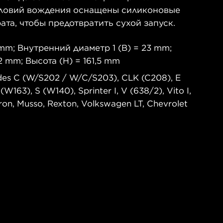
словий вождения оснащены силиконовые
та, чтобы предотвратить сухой запуск.
mm; Внутренний диаметр 1 (B) = 23 mm;
 mm; Высота (H) = 161,5 mm
s C (W/S202 / W/C/S203), CLK (C208), E
163), S (W140), Sprinter I, V (638/2), Vito I,
on, Musso, Rexton, Volkswagen LT, Chevrolet