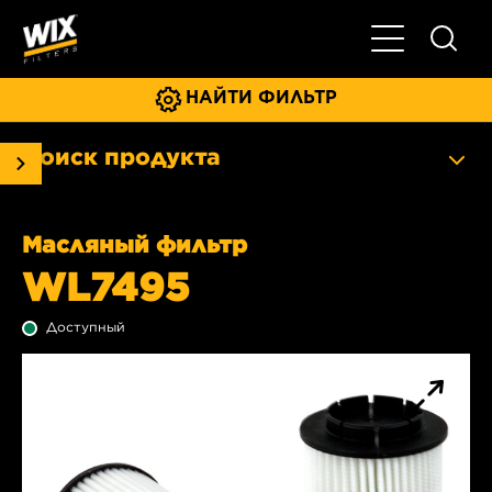
Главное мен
НАЙТИ ФИЛЬТР
Поиск продукта
Масляный фильтр
WL7495
Доступный