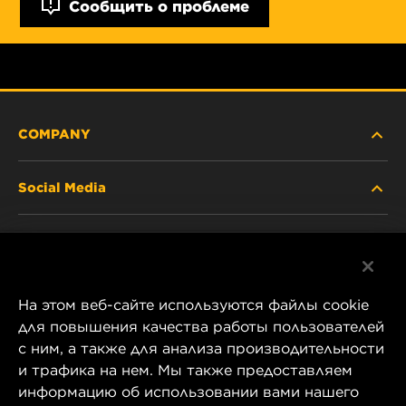
Сообщить о проблеме
COMPANY
Social Media
ABOUT US
Facebook
CONTACT
На этом веб-сайте используются файлы cookie
Instagram
CAREER
для повышения качества работы пользователей
с ним, а также для анализа производительности
YouTube
и трафика на нем. Мы также предоставляем
COMPANY STORE
информацию об использовании вами нашего
1 Wix Way