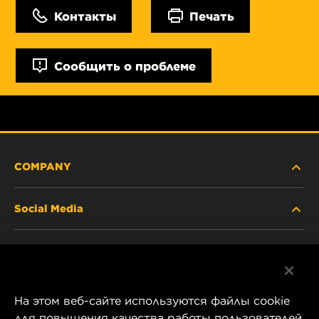
Контакты
Печать
Сообщить о проблеме
COMPANY
Social Media
ABOUT US
Facebook
CONTACT
На этом веб-сайте используются файлы cookie
Instagram
CAREER
для повышения качества работы пользователей