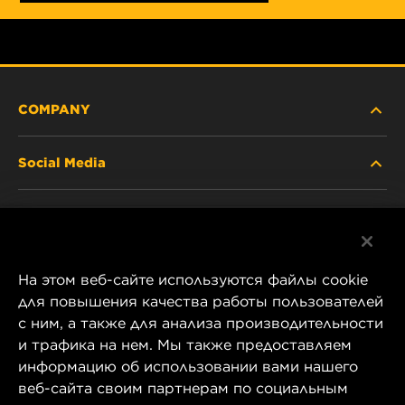
COMPANY
Social Media
ABOUT US
Facebook
CONTACT
На этом веб-сайте используются файлы cookie
Instagram
CAREER
для повышения качества работы пользователей
с ним, а также для анализа производительности
YouTube
и трафика на нем. Мы также предоставляем
COMPANY STORE
информацию об использовании вами нашего
1 Wix Way
веб-сайта своим партнерам по социальным
DATA PRIVACY
P.O. Box 1967