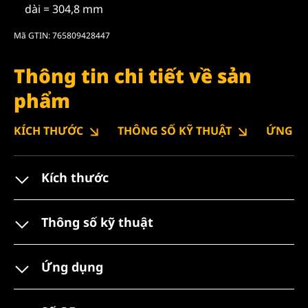
dài = 304,8 mm
Mã GTIN: 765809428447
Thông tin chi tiết về sản
phẩm
KÍCH THƯỚC
THÔNG SỐ KỸ THUẬT
ỨNG D
Kích thước
Thông số kỹ thuật
Ứng dụng