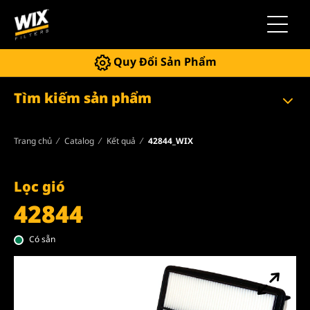
Chuyển 
Quy Đổi Sản Phẩm
Tìm kiếm sản phẩm
Trang chủ
Catalog
Kết quả
42844_WIX
Lọc gió
42844
Có sẵn