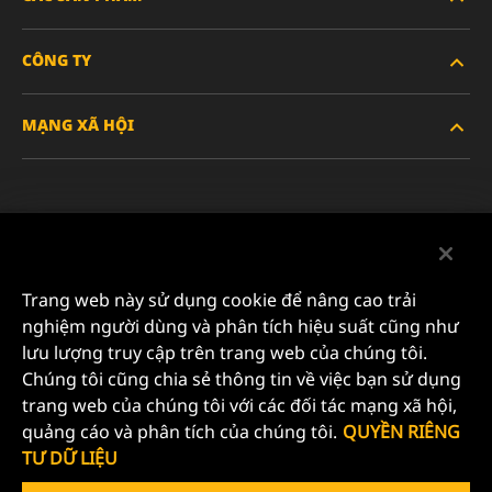
CÔNG TY
XE HẠNG NẶNG
MẠNG XÃ HỘI
XE HÀNH KHÁCH VÀ XE TẢI NHẸ
VỀ CHÚNG TÔI
LỌC CÔNG NGHIỆP
TÀI NGUYÊN
Facebook
SẢN PHẨM ĐUA XE
LIÊN HỆ
Instagram
Trang web này sử dụng cookie để nâng cao trải
SỰ NGHIỆP
nghiệm người dùng và phân tích hiệu suất cũng như
YouTube
lưu lượng truy cập trên trang web của chúng tôi.
QUYỀN RIÊNG TƯ DỮ LIỆU
Chúng tôi cũng chia sẻ thông tin về việc bạn sử dụng
MANN+HUMMEL FILTER TECHNOLOGY (S.E.A.) PTE
trang web của chúng tôi với các đối tác mạng xã hội,
LTD
THÔNG BÁO PHÁP LÝ
quảng cáo và phân tích của chúng tôi.
QUYỀN RIÊNG
23 Rochester Park
TƯ DỮ LIỆU
#04-02, Singapore 139234