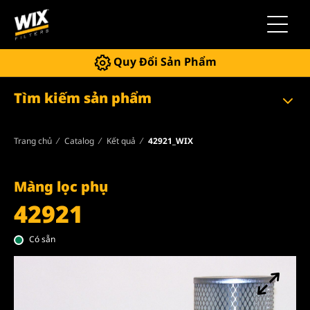
Chuyển 
Quy Đổi Sản Phẩm
Tìm kiếm sản phẩm
Trang chủ
Catalog
Kết quả
42921_WIX
Màng lọc phụ
42921
Có sẵn