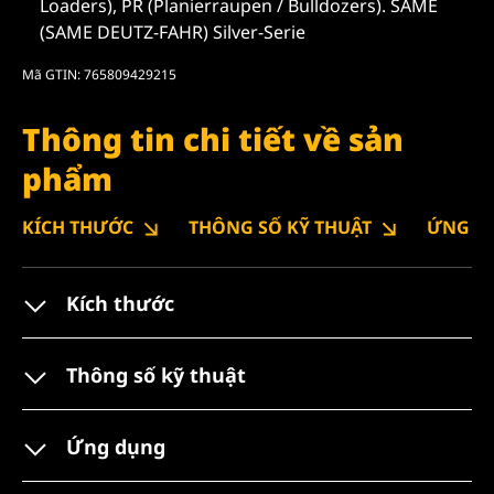
Loaders), PR (Planierraupen / Bulldozers). SAME
(SAME DEUTZ-FAHR) Silver-Serie
Mã GTIN: 765809429215
Thông tin chi tiết về sản
phẩm
KÍCH THƯỚC
THÔNG SỐ KỸ THUẬT
ỨNG D
Kích thước
Thông số kỹ thuật
Ứng dụng