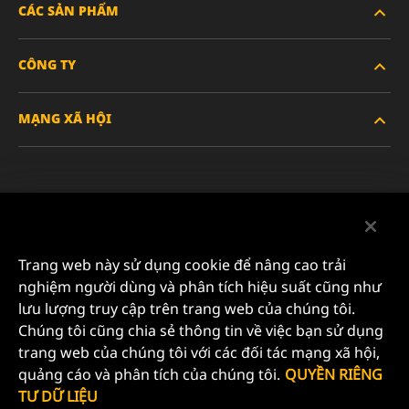
CÁC SẢN PHẨM
CÔNG TY
XE HẠNG NẶNG
MẠNG XÃ HỘI
XE HÀNH KHÁCH VÀ XE TẢI NHẸ
VỀ CHÚNG TÔI
LỌC CÔNG NGHIỆP
TÀI NGUYÊN
Facebook
SẢN PHẨM ĐUA XE
LIÊN HỆ
Instagram
Trang web này sử dụng cookie để nâng cao trải
SỰ NGHIỆP
nghiệm người dùng và phân tích hiệu suất cũng như
YouTube
lưu lượng truy cập trên trang web của chúng tôi.
QUYỀN RIÊNG TƯ DỮ LIỆU
Chúng tôi cũng chia sẻ thông tin về việc bạn sử dụng
MANN+HUMMEL FILTER TECHNOLOGY (S.E.A.) PTE
trang web của chúng tôi với các đối tác mạng xã hội,
LTD
THÔNG BÁO PHÁP LÝ
quảng cáo và phân tích của chúng tôi.
QUYỀN RIÊNG
23 Rochester Park
TƯ DỮ LIỆU
#04-02, Singapore 139234