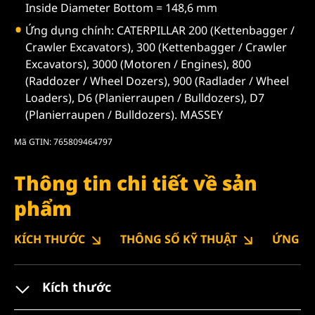
Inside Diameter Bottom = 148,6 mm
Ứng dụng chính: CATERPILLAR 200 (Kettenbagger /
Crawler Excavators), 300 (Kettenbagger / Crawler
Excavators), 3000 (Motoren / Engines), 800
(Raddozer / Wheel Dozers), 900 (Radlader / Wheel
Loaders), D6 (Planierraupen / Bulldozers), D7
(Planierraupen / Bulldozers). MASSEY
Mã GTIN: 765809464797
Thông tin chi tiết về sản
phẩm
KÍCH THƯỚC
THÔNG SỐ KỸ THUẬT
ỨNG D
Kích thước