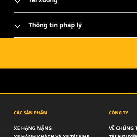
Thông tin pháp lý
CÁC SẢN PHẨM
CÔNG TY
XE HẠNG NẶNG
VỀ CHÚNG 
XE HÀNH KHÁCH VÀ XE TẢI NHẸ
TÀI NGUYÊ