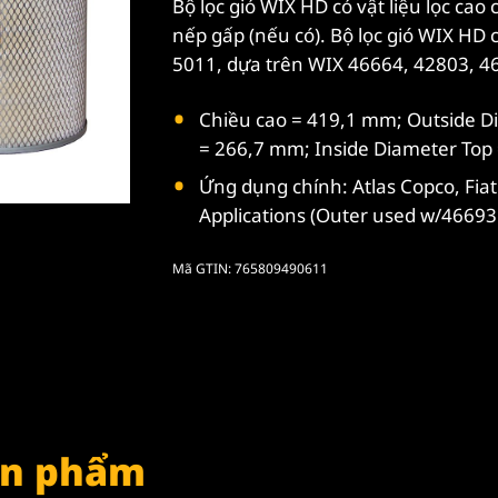
Bộ lọc gió WIX HD có vật liệu lọc cao
nếp gấp (nếu có). Bộ lọc gió WIX HD c
5011, dựa trên WIX 46664, 42803, 4
Chiều cao = 419,1 mm; Outside D
= 266,7 mm; Inside Diameter Top
Ứng dụng chính: Atlas Copco, Fiat 
Applications (Outer used w/46693
Mã GTIN: 765809490611
sản phẩm