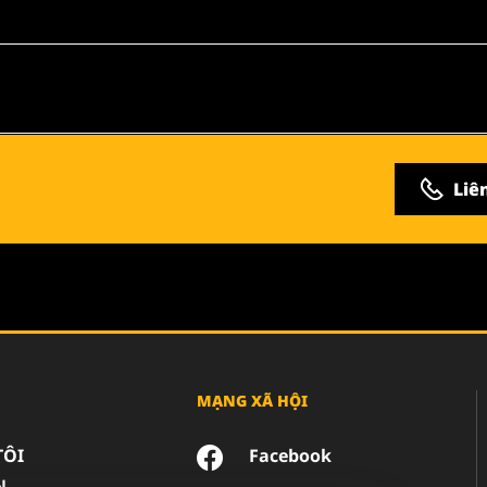
Liê
MẠNG XÃ HỘI
TÔI
Facebook
N