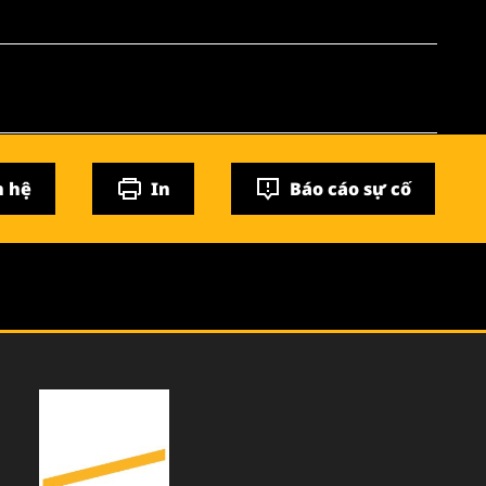
n hệ
In
Báo cáo sự cố