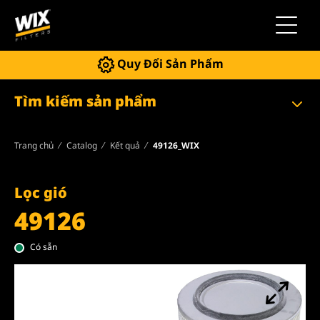
Chuyển 
Quy Đổi Sản Phẩm
Tìm kiếm sản phẩm
Trang chủ
Catalog
Kết quả
49126_WIX
Lọc gió
49126
Có sẵn