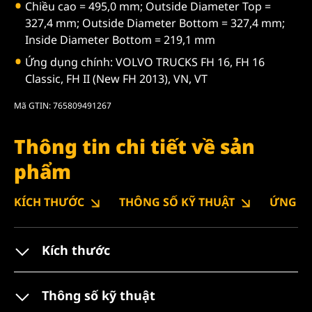
Chiều cao = 495,0 mm; Outside Diameter Top =
327,4 mm; Outside Diameter Bottom = 327,4 mm;
Inside Diameter Bottom = 219,1 mm
Ứng dụng chính: VOLVO TRUCKS FH 16, FH 16
Classic, FH II (New FH 2013), VN, VT
Mã GTIN: 765809491267
Thông tin chi tiết về sản
phẩm
KÍCH THƯỚC
THÔNG SỐ KỸ THUẬT
ỨNG D
Kích thước
Thông số kỹ thuật