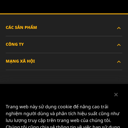
CÁC SẢN PHẨM
CÔNG TY
XE HẠNG NẶNG
MẠNG XÃ HỘI
XE HÀNH KHÁCH VÀ XE TẢI NHẸ
VỀ CHÚNG TÔI
LỌC CÔNG NGHIỆP
TÀI NGUYÊN
Facebook
SẢN PHẨM ĐUA XE
LIÊN HỆ
Instagram
Trang web này sử dụng cookie để nâng cao trải
SỰ NGHIỆP
nghiệm người dùng và phân tích hiệu suất cũng như
YouTube
lưu lượng truy cập trên trang web của chúng tôi.
QUYỀN RIÊNG TƯ DỮ LIỆU
Chúng tôi cũng chia sẻ thông tin về việc bạn sử dụng