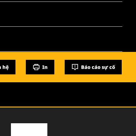
n hệ
In
Báo cáo sự cố