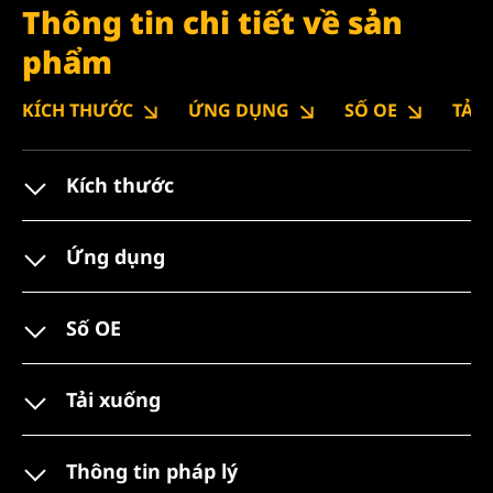
Thông tin chi tiết về sản
phẩm
KÍCH THƯỚC
ỨNG DỤNG
SỐ OE
TẢI
Kích thước
Ứng dụng
Số OE
Tải xuống
Thông tin pháp lý