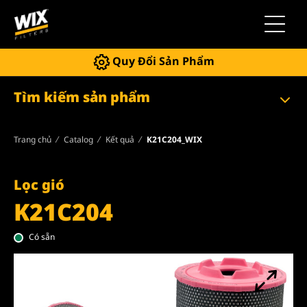
Chuyển 
Quy Đổi Sản Phẩm
Tìm kiếm sản phẩm
Trang chủ
Catalog
Kết quả
K21C204_WIX
Lọc gió
K21C204
Có sẵn