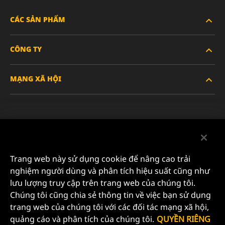
CÁC SẢN PHẨM
CÔNG TY
XE HẠNG NẶNG
MẠNG XÃ HỘI
XE HÀNH KHÁCH VÀ XE TẢI NHẸ
VỀ CHÚNG TÔI
LỌC CÔNG NGHIỆP
TÀI NGUYÊN
Facebook
SẢN PHẨM ĐUA XE
LIÊN HỆ
Instagram
Trang web này sử dụng cookie để nâng cao trải
SỰ NGHIỆP
nghiệm người dùng và phân tích hiệu suất cũng như
YouTube
lưu lượng truy cập trên trang web của chúng tôi.
QUYỀN RIÊNG TƯ DỮ LIỆU
Chúng tôi cũng chia sẻ thông tin về việc bạn sử dụng
MANN+HUMMEL FILTER TECHNOLOGY (S.E.A.) PTE
trang web của chúng tôi với các đối tác mạng xã hội,
LTD
THÔNG BÁO PHÁP LÝ
quảng cáo và phân tích của chúng tôi.
QUYỀN RIÊNG
23 Rochester Park