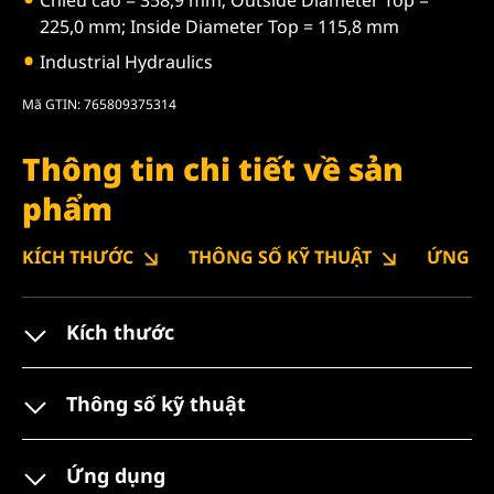
225,0 mm; Inside Diameter Top = 115,8 mm
Industrial Hydraulics
Mã GTIN: 765809375314
Thông tin chi tiết về sản
phẩm
KÍCH THƯỚC
THÔNG SỐ KỸ THUẬT
ỨNG D
Kích thước
Thông số kỹ thuật
Ứng dụng