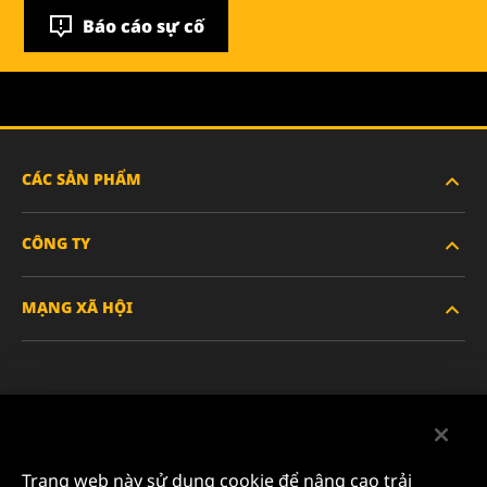
Báo cáo sự cố
CÁC SẢN PHẨM
CÔNG TY
XE HẠNG NẶNG
MẠNG XÃ HỘI
XE HÀNH KHÁCH VÀ XE TẢI NHẸ
VỀ CHÚNG TÔI
LỌC CÔNG NGHIỆP
TÀI NGUYÊN
Facebook
SẢN PHẨM ĐUA XE
LIÊN HỆ
Instagram
Trang web này sử dụng cookie để nâng cao trải