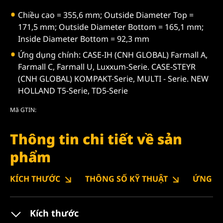
Chiều cao = 355,6 mm; Outside Diameter Top =
171,5 mm; Outside Diameter Bottom = 165,1 mm;
Inside Diameter Bottom = 92,3 mm
Ứng dụng chính: CASE-IH (CNH GLOBAL) Farmall A,
Farmall C, Farmall U, Luxxum-Serie. CASE-STEYR
(CNH GLOBAL) KOMPAKT-Serie, MULTI - Serie. NEW
HOLLAND T5-Serie, TD5-Serie
Mã GTIN:
Thông tin chi tiết về sản
phẩm
KÍCH THƯỚC
THÔNG SỐ KỸ THUẬT
ỨNG D
Kích thước