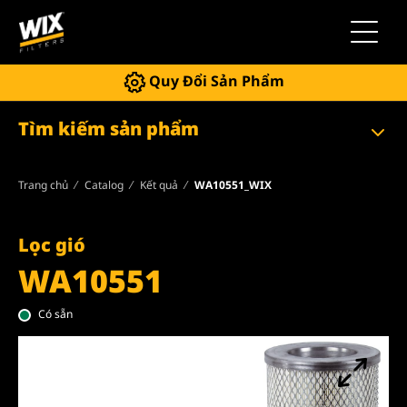
Chuyển 
Quy Đổi Sản Phẩm
Tìm kiếm sản phẩm
Trang chủ
Catalog
Kết quả
WA10551_WIX
Lọc gió
WA10551
Có sẵn