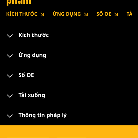
phẩm
KÍCH THƯỚC
ỨNG DỤNG
SỐ OE
TẢI
Kích thước
Ứng dụng
Số OE
Tải xuống
Thông tin pháp lý