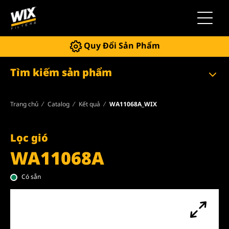
Chuyển 
Quy Đổi Sản Phẩm
Tìm kiếm sản phẩm
Trang chủ
Catalog
Kết quả
WA11068A_WIX
Lọc gió
WA11068A
Có sẵn