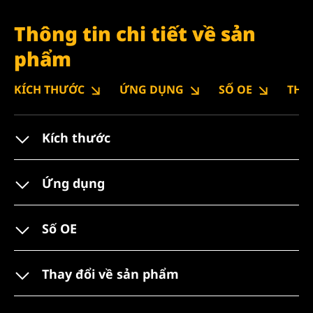
Thông tin chi tiết về sản
phẩm
KÍCH THƯỚC
ỨNG DỤNG
SỐ OE
THA
Kích thước
Ứng dụng
Số OE
Thay đổi về sản phẩm