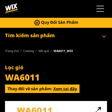
Chuyển 
Quy Đổi Sản Phẩm
Tìm kiếm sản phẩm
Trang chủ
Catalog
Kết quả
WA6011_WIX
Lọc gió
WA6011
Thay đổi về sản phẩm:
Xem tại đây