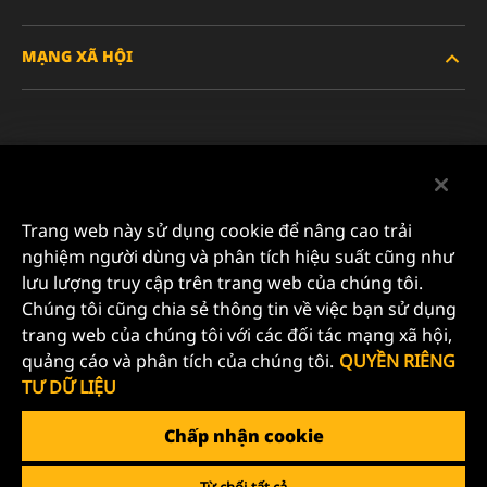
XE HẠNG NẶNG
MẠNG XÃ HỘI
XE HÀNH KHÁCH VÀ XE TẢI NHẸ
VỀ CHÚNG TÔI
LỌC CÔNG NGHIỆP
TÀI NGUYÊN
Facebook
SẢN PHẨM ĐUA XE
LIÊN HỆ
Instagram
Trang web này sử dụng cookie để nâng cao trải
SỰ NGHIỆP
nghiệm người dùng và phân tích hiệu suất cũng như
YouTube
lưu lượng truy cập trên trang web của chúng tôi.
QUYỀN RIÊNG TƯ DỮ LIỆU
Chúng tôi cũng chia sẻ thông tin về việc bạn sử dụng
MANN+HUMMEL FILTER TECHNOLOGY (S.E.A.) PTE
trang web của chúng tôi với các đối tác mạng xã hội,
LTD
THÔNG BÁO PHÁP LÝ
quảng cáo và phân tích của chúng tôi.
QUYỀN RIÊNG
23 Rochester Park
TƯ DỮ LIỆU
#04-02, Singapore 139234
Tel. +65 6586 8181
Chấp nhận cookie
E-Mail:
mhsg@mann-hummel.com