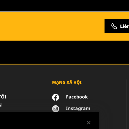
Liê
MẠNG XÃ HỘI
TÔI
Facebook
N
Instagram
YouTube
NG TƯ DỮ LIỆU