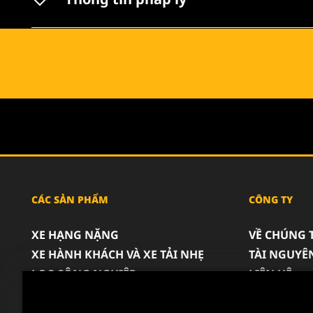
CÁC SẢN PHẨM
CÔNG TY
XE HẠNG NẶNG
VỀ CHÚNG 
XE HÀNH KHÁCH VÀ XE TẢI NHẸ
TÀI NGUYÊ
LỌC CÔNG NGHIỆP
LIÊN HỆ
SẢN PHẨM ĐUA XE
SỰ NGHIỆP
QUYỀN RIÊ