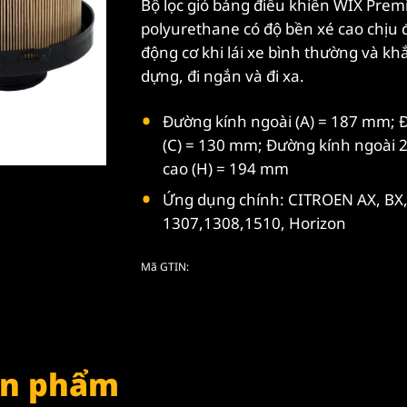
Bộ lọc gió bảng điều khiển WIX Prem
polyurethane có độ bền xé cao chịu 
động cơ khi lái xe bình thường và kh
dựng, đi ngắn và đi xa.
Đường kính ngoài (A) = 187 mm; 
(C) = 130 mm; Đường kính ngoài 2
cao (H) = 194 mm
Ứng dụng chính: CITROEN AX, BX,
1307,1308,1510, Horizon
Mã GTIN:
sản phẩm