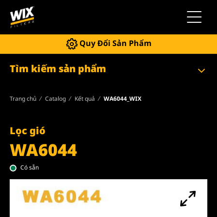
Chuyển 
Quy Đổi Sản Phẩm
Tìm kiếm sản phẩm
Trang chủ
Catalog
Kết quả
WA6044_WIX
Lọc gió
WA6044
Có sẵn