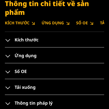
Thông tin chi tiết về sản
phẩm
KÍCH THƯỚC
ỨNG DỤNG
SỐ OE
TẢI
Kích thước
Ứng dụng
Số OE
Tải xuống
Thông tin pháp lý