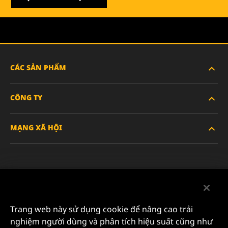
CÁC SẢN PHẨM
CÔNG TY
XE HẠNG NẶNG
MẠNG XÃ HỘI
XE HÀNH KHÁCH VÀ XE TẢI NHẸ
VỀ CHÚNG TÔI
LỌC CÔNG NGHIỆP
TÀI NGUYÊN
Facebook
SẢN PHẨM ĐUA XE
LIÊN HỆ
Instagram
Trang web này sử dụng cookie để nâng cao trải
SỰ NGHIỆP
nghiệm người dùng và phân tích hiệu suất cũng như
YouTube