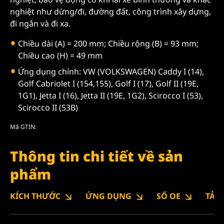
nghiệt như dừng/đi, đường đất, công trình xây dựng,
đi ngắn và đi xa.
Chiều dài (A) = 200 mm; Chiều rộng (B) = 93 mm;
Chiều cao (H) = 49 mm
Ứng dụng chính: VW (VOLKSWAGEN) Caddy I (14),
Golf Cabriolet I (154,155), Golf I (17), Golf II (19E,
1G1), Jetta I (16), Jetta II (19E, 1G2), Scirocco I (53),
Scirocco II (53B)
Mã GTIN:
Thông tin chi tiết về sản
phẩm
KÍCH THƯỚC
ỨNG DỤNG
SỐ OE
TẢI