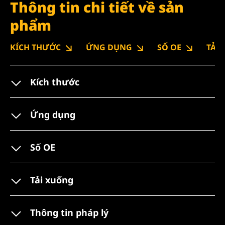
Thông tin chi tiết về sản
phẩm
KÍCH THƯỚC
ỨNG DỤNG
SỐ OE
TẢI
Kích thước
Ứng dụng
Số OE
Tải xuống
Thông tin pháp lý