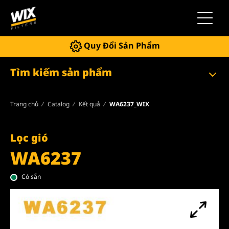
Chuyển 
Quy Đổi Sản Phẩm
Tìm kiếm sản phẩm
Trang chủ
Catalog
Kết quả
WA6237_WIX
Lọc gió
WA6237
Có sẵn