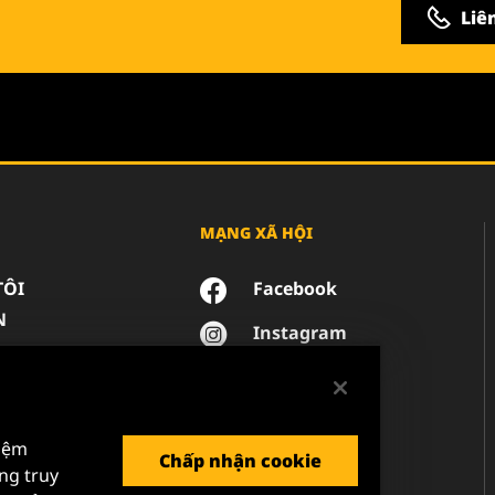
Liê
MẠNG XÃ HỘI
TÔI
Facebook
N
Instagram
YouTube
NG TƯ DỮ LIỆU
 PHÁP LÝ
hiệm
Chấp nhận cookie
ng truy