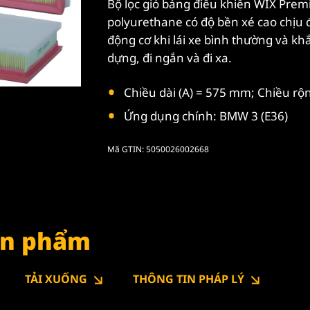
Bộ lọc gió bảng điều khiển WIX Prem
polyurethane có độ bền xé cao chịu 
động cơ khi lái xe bình thường và kh
dựng, đi ngắn và đi xa.
Chiều dài (A) = 575 mm; Chiều rộ
Ứng dụng chính: BMW 3 (E36)
Mã GTIN: 5050026002668
sản phẩm
TẢI XUỐNG
THÔNG TIN PHÁP LÝ