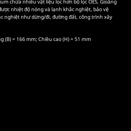
ium chứa nhiều vật liệu lọc hơn bộ lọc OES. Gioăng
được nhiệt độ nóng và lạnh khắc nghiệt, bảo vệ
ắc nghiệt như dừng/đi, đường đất, công trình xây
ng (B) = 166 mm; Chiều cao (H) = 51 mm