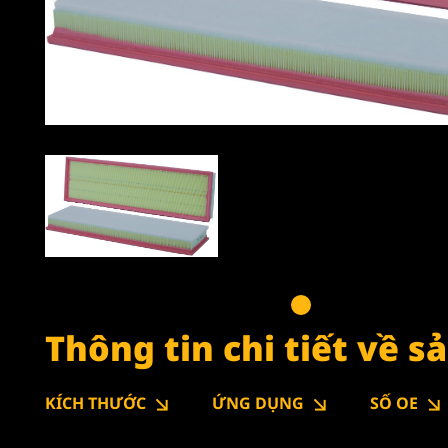
Thông tin chi tiết về 
KÍCH THƯỚC
ỨNG DỤNG
SỐ OE