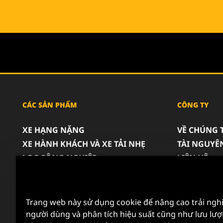
CÁC SẢN PHẨM
CÔNG TY
XE HẠNG NẶNG
VỀ CHÚNG 
XE HÀNH KHÁCH VÀ XE TẢI NHẸ
TÀI NGUYÊ
LỌC CÔNG NGHIỆP
LIÊN HỆ
SẢN PHẨM ĐUA XE
SỰ NGHIỆP
QUYỀN RIÊ
THÔNG BÁO
Trang web này sử dụng cookie để nâng cao trải ng
người dùng và phân tích hiệu suất cũng như lưu lượ