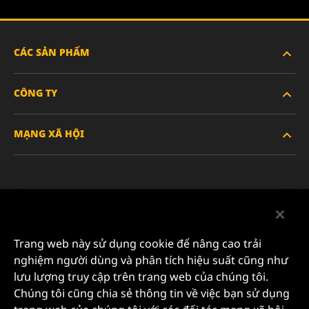
CÁC SẢN PHẨM
CÔNG TY
XE HẠNG NẶNG
MẠNG XÃ HỘI
XE HÀNH KHÁCH VÀ XE TẢI NHẸ
VỀ CHÚNG TÔI
LỌC CÔNG NGHIỆP
TÀI NGUYÊN
Facebook
SẢN PHẨM ĐUA XE
LIÊN HỆ
Instagram
Trang web này sử dụng cookie để nâng cao trải
SỰ NGHIỆP
nghiệm người dùng và phân tích hiệu suất cũng như
YouTube
lưu lượng truy cập trên trang web của chúng tôi.
QUYỀN RIÊNG TƯ DỮ LIỆU
Chúng tôi cũng chia sẻ thông tin về việc bạn sử dụng
MANN+HUMMEL FILTER TECHNOLOGY (S.E.A.) PTE