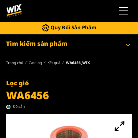
Chuyển 
Quy Đổi Sản Phẩm
Tìm kiếm sản phẩm
Trang chủ
Catalog
Kết quả
WA6456_WIX
Lọc gió
WA6456
Có sẵn