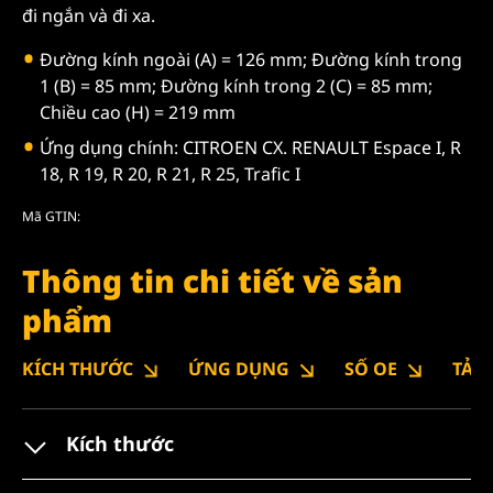
đi ngắn và đi xa.
Đường kính ngoài (A) = 126 mm; Đường kính trong
1 (B) = 85 mm; Đường kính trong 2 (C) = 85 mm;
Chiều cao (H) = 219 mm
Ứng dụng chính: CITROEN CX. RENAULT Espace I, R
18, R 19, R 20, R 21, R 25, Trafic I
Mã GTIN:
Thông tin chi tiết về sản
phẩm
KÍCH THƯỚC
ỨNG DỤNG
SỐ OE
TẢI
Kích thước