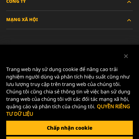
CÔNG TY
XE HẠNG NẶNG
MẠNG XÃ HỘI
XE HÀNH KHÁCH VÀ XE TẢI NHẸ
VỀ CHÚNG TÔI
LỌC CÔNG NGHIỆP
TÀI NGUYÊN
Facebook
SẢN PHẨM ĐUA XE
LIÊN HỆ
Instagram
Trang web này sử dụng cookie để nâng cao trải
SỰ NGHIỆP
nghiệm người dùng và phân tích hiệu suất cũng như
YouTube
lưu lượng truy cập trên trang web của chúng tôi.
QUYỀN RIÊNG TƯ DỮ LIỆU
Chúng tôi cũng chia sẻ thông tin về việc bạn sử dụng
MANN+HUMMEL FILTER TECHNOLOGY (S.E.A.) PTE
trang web của chúng tôi với các đối tác mạng xã hội,
LTD
THÔNG BÁO PHÁP LÝ
quảng cáo và phân tích của chúng tôi.
QUYỀN RIÊNG
23 Rochester Park
TƯ DỮ LIỆU
#04-02, Singapore 139234
Tel. +65 6586 8181
Chấp nhận cookie
E-Mail:
mhsg@mann-hummel.com