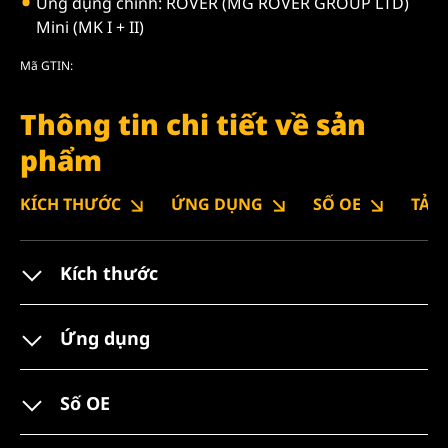
Ứng dụng chính: ROVER (MG ROVER GROUP LTD)
Mini (MK I + II)
Mã GTIN:
Thông tin chi tiết về sản
phẩm
KÍCH THƯỚC
ỨNG DỤNG
SỐ OE
TẢI
Kích thước
Ứng dụng
Số OE