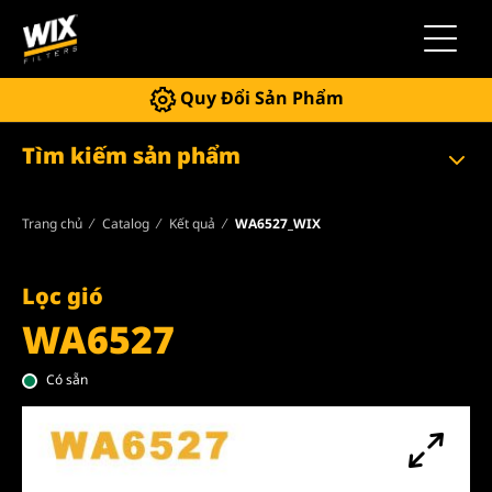
Chuyển 
Quy Đổi Sản Phẩm
Tìm kiếm sản phẩm
Trang chủ
Catalog
Kết quả
WA6527_WIX
Lọc gió
WA6527
Có sẵn