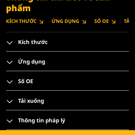
phẩm
KÍCH THƯỚC
ỨNG DỤNG
SỐ OE
TẢI
Kích thước
Ứng dụng
Số OE
Tải xuống
Thông tin pháp lý