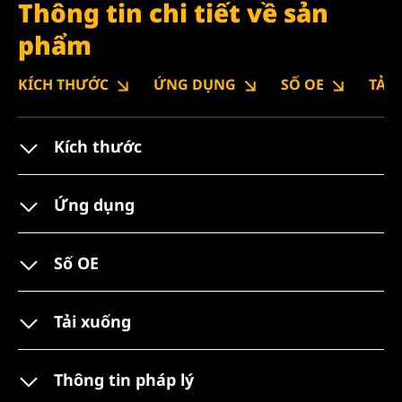
Thông tin chi tiết về sản
phẩm
KÍCH THƯỚC
ỨNG DỤNG
SỐ OE
TẢI
Kích thước
Ứng dụng
Số OE
Tải xuống
Thông tin pháp lý