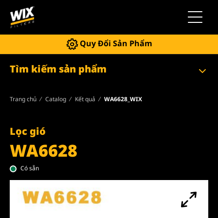
Chuyển 
Quy Đổi Sản Phẩm
Tìm kiếm sản phẩm
Trang chủ
Catalog
Kết quả
WA6628_WIX
Lọc gió
WA6628
Có sẵn