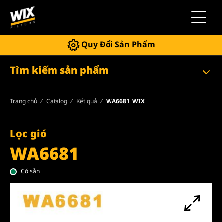
Chuyển 
Quy Đổi Sản Phẩm
Tìm kiếm sản phẩm
Trang chủ
Catalog
Kết quả
WA6681_WIX
Lọc gió
WA6681
Có sẵn