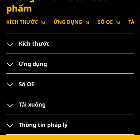
phẩm
KÍCH THƯỚC
ỨNG DỤNG
SỐ OE
TẢI
Kích thước
Ứng dụng
Số OE
Tải xuống
Thông tin pháp lý