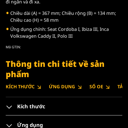
đi ngắn và đi xa.
Chiều dài (A) = 367 mm; Chiều rộng (B) = 134 mm;
Chiều cao (H) = 58 mm
Ứng dụng chính: Seat Cordoba I, Ibiza III, Inca
Volkswagen Caddy II, Polo III
Mã GTIN:
Thông tin chi tiết về sản
phẩm
KÍCH THƯỚC
ỨNG DỤNG
SỐ OE
TẢI
Kích thước
Ứng dụng