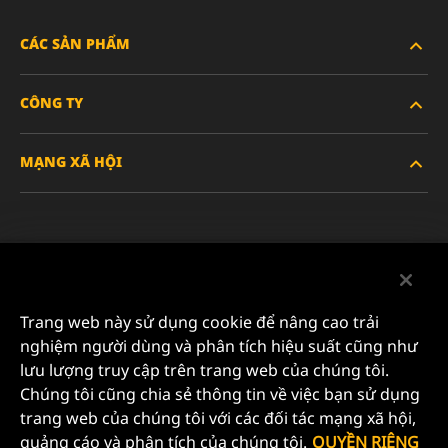
CÁC SẢN PHẨM
CÔNG TY
XE HẠNG NẶNG
MẠNG XÃ HỘI
XE HÀNH KHÁCH VÀ XE TẢI NHẸ
VỀ CHÚNG TÔI
LỌC CÔNG NGHIỆP
TÀI NGUYÊN
Facebook
SẢN PHẨM ĐUA XE
LIÊN HỆ
Instagram
Trang web này sử dụng cookie để nâng cao trải
SỰ NGHIỆP
nghiệm người dùng và phân tích hiệu suất cũng như
YouTube
lưu lượng truy cập trên trang web của chúng tôi.
QUYỀN RIÊNG TƯ DỮ LIỆU
Chúng tôi cũng chia sẻ thông tin về việc bạn sử dụng
MANN+HUMMEL FILTER TECHNOLOGY (S.E.A.) PTE
trang web của chúng tôi với các đối tác mạng xã hội,
LTD
THÔNG BÁO PHÁP LÝ
quảng cáo và phân tích của chúng tôi.
QUYỀN RIÊNG