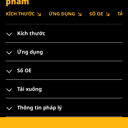
phẩm
KÍCH THƯỚC
ỨNG DỤNG
SỐ OE
TẢI
Kích thước
Ứng dụng
Số OE
Tải xuống
Thông tin pháp lý