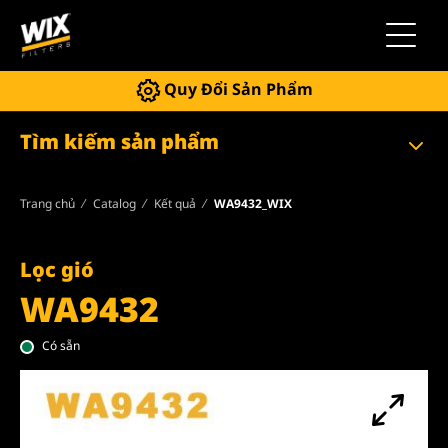
Chuyển 
Quy Đổi Sản Phẩm
Tìm kiếm sản phẩm
Trang chủ
Catalog
Kết quả
WA9432_WIX
Lọc gió
WA9432
Có sẵn