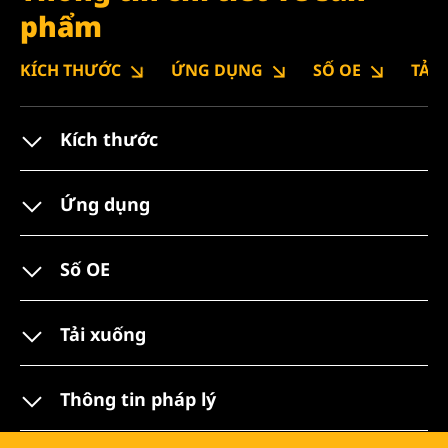
phẩm
KÍCH THƯỚC
ỨNG DỤNG
SỐ OE
TẢI
Kích thước
Ứng dụng
Số OE
Tải xuống
Thông tin pháp lý