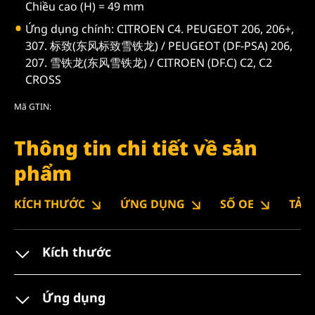
Chiều cao (H) = 49 mm
Ứng dụng chính: CITROEN C4. PEUGEOT 206, 206+,
307. 标致(东风标致雪铁龙) / PEUGEOT (DF-PSA) 206,
207. 雪铁龙(东风雪铁龙) / CITROEN (DF.C) C2, C2
CROSS
Mã GTIN:
Thông tin chi tiết về sản
phẩm
KÍCH THƯỚC
ỨNG DỤNG
SỐ OE
TẢI
Kích thước
Ứng dụng