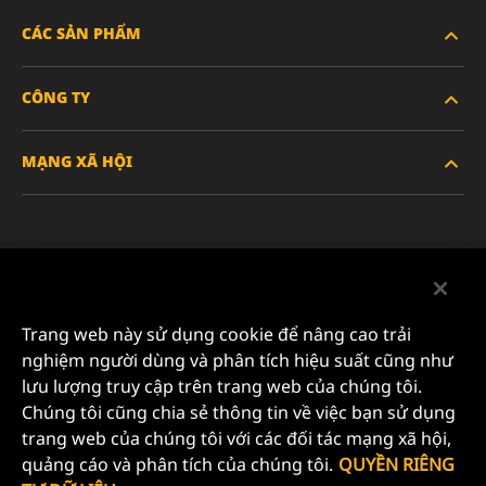
CÁC SẢN PHẨM
CÔNG TY
XE HẠNG NẶNG
MẠNG XÃ HỘI
XE HÀNH KHÁCH VÀ XE TẢI NHẸ
VỀ CHÚNG TÔI
LỌC CÔNG NGHIỆP
TÀI NGUYÊN
Facebook
SẢN PHẨM ĐUA XE
LIÊN HỆ
Instagram
Trang web này sử dụng cookie để nâng cao trải
SỰ NGHIỆP
nghiệm người dùng và phân tích hiệu suất cũng như
YouTube
lưu lượng truy cập trên trang web của chúng tôi.
QUYỀN RIÊNG TƯ DỮ LIỆU
Chúng tôi cũng chia sẻ thông tin về việc bạn sử dụng
MANN+HUMMEL FILTER TECHNOLOGY (S.E.A.) PTE
trang web của chúng tôi với các đối tác mạng xã hội,
LTD
THÔNG BÁO PHÁP LÝ
quảng cáo và phân tích của chúng tôi.
QUYỀN RIÊNG
23 Rochester Park