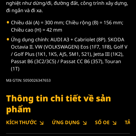
nghiệt như dừng/đi, đường đất, công trình xây dựng,
đi ngắn và đi xa.
Chiều dài (A) = 300 mm; Chiều rộng (B) = 156 mm;
Chiều cao (H) = 42 mm
Ứng dụng chính: AUDI A3 + Cabriolet (8P). SKODA
Octavia II. VW (VOLKSWAGEN) Eos (1F7, 1F8), Golf V
/ Golf Plus (1K1, 1K5, AJ5, 5M1, 521), Jetta III (1K2),
Passat B6 (3C2/3C5) / Passat CC B6 (357), Touran
(1T)
Mã GTIN: 5050026347653
Thông tin chi tiết về sản
phẩm
KÍCH THƯỚC
ỨNG DỤNG
SỐ OE
TẢI