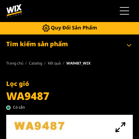
Chuyển 
Quy Đổi Sản Phẩm
Tìm kiếm sản phẩm
Trang chủ
Catalog
Kết quả
WA9487_WIX
Lọc gió
WA9487
Có sẵn