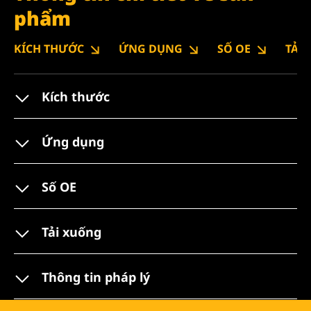
phẩm
KÍCH THƯỚC
ỨNG DỤNG
SỐ OE
TẢI
Kích thước
Ứng dụng
Số OE
Tải xuống
Thông tin pháp lý