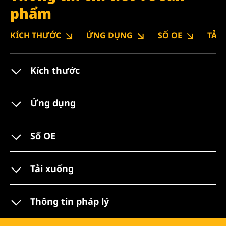
phẩm
KÍCH THƯỚC
ỨNG DỤNG
SỐ OE
TẢI
Kích thước
Ứng dụng
Số OE
Tải xuống
Thông tin pháp lý