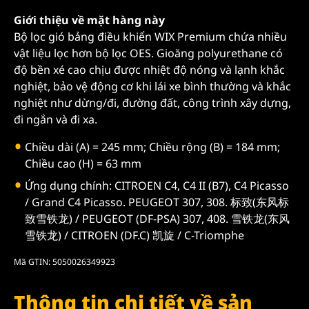
Giới thiệu về mặt hàng này
Bộ lọc gió bảng điều khiển WIX Premium chứa nhiều
vật liệu lọc hơn bộ lọc OES. Gioăng polyurethane có
độ bền xé cao chịu được nhiệt độ nóng và lạnh khắc
nghiệt, bảo vệ động cơ khi lái xe bình thường và khắc
nghiệt như dừng/đi, đường đất, công trình xây dựng,
đi ngắn và đi xa.
Chiều dài (A) = 245 mm; Chiều rộng (B) = 184 mm;
Chiều cao (H) = 63 mm
Ứng dụng chính: CITROEN C4, C4 II (B7), C4 Picasso
/ Grand C4 Picasso. PEUGEOT 307, 308. 标致(东风标
致雪铁龙) / PEUGEOT (DF-PSA) 307, 408. 雪铁龙(东风
雪铁龙) / CITROEN (DF.C) 凯旋 / C-Triomphe
Mã GTIN: 5050026349923
Thông tin chi tiết về sản