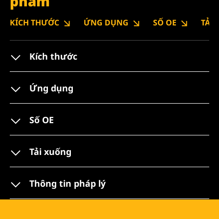
phẩm
KÍCH THƯỚC
ỨNG DỤNG
SỐ OE
TẢI
Kích thước
Ứng dụng
Số OE
Tải xuống
Thông tin pháp lý