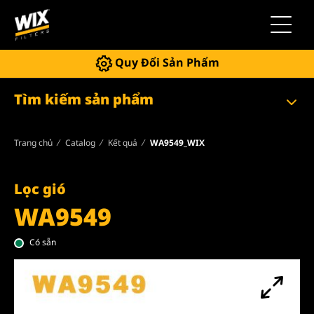
Chuyển 
Quy Đổi Sản Phẩm
Tìm kiếm sản phẩm
Trang chủ
Catalog
Kết quả
WA9549_WIX
Lọc gió
WA9549
Có sẵn