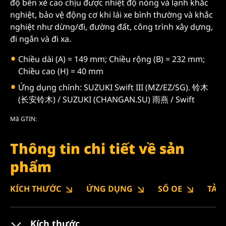
độ bền xé cao chịu được nhiệt độ nóng và lạnh khắc
nghiệt, bảo vệ động cơ khi lái xe bình thường và khắc
nghiệt như dừng/đi, đường đất, công trình xây dựng,
đi ngắn và đi xa.
Chiều dài (A) = 149 mm; Chiều rộng (B) = 232 mm;
Chiều cao (H) = 40 mm
Ứng dụng chính: SUZUKI Swift III (MZ/EZ/SG). 铃木
(长安铃木) / SUZUKI (CHANGAN.SU) 雨燕 / Swift
Mã GTIN:
Thông tin chi tiết về sản
phẩm
KÍCH THƯỚC
ỨNG DỤNG
SỐ OE
TẢI
Kích thước