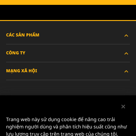
CÁC SẢN PHẨM
CÔNG TY
XE HẠNG NẶNG
MẠNG XÃ HỘI
XE HÀNH KHÁCH VÀ XE TẢI NHẸ
VỀ CHÚNG TÔI
LỌC CÔNG NGHIỆP
TÀI NGUYÊN
Facebook
SẢN PHẨM ĐUA XE
LIÊN HỆ
Instagram
Trang web này sử dụng cookie để nâng cao trải
SỰ NGHIỆP
nghiệm người dùng và phân tích hiệu suất cũng như
YouTube
lưu lượng truy cập trên trang web của chúng tôi.