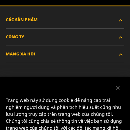
CÁC SẢN PHẨM
CÔNG TY
XE HẠNG NẶNG
MẠNG XÃ HỘI
XE HÀNH KHÁCH VÀ XE TẢI NHẸ
VỀ CHÚNG TÔI
LỌC CÔNG NGHIỆP
TÀI NGUYÊN
Facebook
SẢN PHẨM ĐUA XE
LIÊN HỆ
Instagram
Trang web này sử dụng cookie để nâng cao trải
SỰ NGHIỆP
nghiệm người dùng và phân tích hiệu suất cũng như
YouTube
lưu lượng truy cập trên trang web của chúng tôi.
QUYỀN RIÊNG TƯ DỮ LIỆU
Chúng tôi cũng chia sẻ thông tin về việc bạn sử dụng
MANN+HUMMEL FILTER TECHNOLOGY (S.E.A.) PTE
trang web của chúng tôi với các đối tác mạng xã hội,