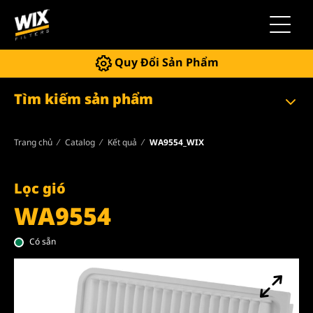
Chuyển 
Quy Đổi Sản Phẩm
Tìm kiếm sản phẩm
Trang chủ
Catalog
Kết quả
WA9554_WIX
Lọc gió
WA9554
Có sẵn