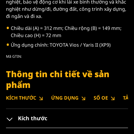
nghiệt, bảo vệ động cơ khi lái xe bình thường và khắc
nghiệt như dừng/đi, đường đất, công trình xây dựng,
đi ngắn và đi xa.
Chiều dài (A) = 312 mm; Chiều rộng (B) = 149 mm;
Chiều cao (H) = 72 mm
Ứng dụng chính: TOYOTA Vios / Yaris II (XP9)
Mã GTIN:
Thông tin chi tiết về sản
phẩm
KÍCH THƯỚC
ỨNG DỤNG
SỐ OE
TẢI
Kích thước