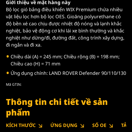
Giới thiệu về mặt hàng này
Bộ lọc gió bảng điều khiển WIX Premium chứa nhiều
vật liệu lọc hơn bộ lọc OES. Gioăng polyurethane có
độ bền xé cao chịu được nhiệt độ nóng và lạnh khắc
nghiệt, bảo vệ động cơ khi lái xe bình thường và khắc
nghiệt như dừng/đi, đường đất, công trình xây dựng,
đi ngắn và đi xa.
Chiều dài (A) = 245 mm; Chiều rộng (B) = 198 mm;
Chiều cao (H) = 71 mm
Ứng dụng chính: LAND ROVER Defender 90/110/130
Mã GTIN:
Thông tin chi tiết về sản
phẩm
KÍCH THƯỚC
ỨNG DỤNG
SỐ OE
TẢI